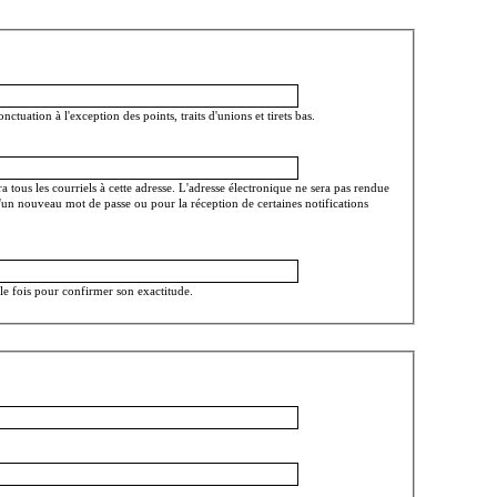
nctuation à l'exception des points, traits d'unions et tirets bas.
 tous les courriels à cette adresse. L'adresse électronique ne sera pas rendue
d'un nouveau mot de passe ou pour la réception de certaines notifications
lle fois pour confirmer son exactitude.