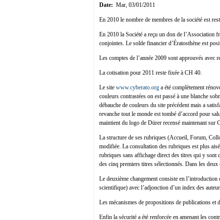
Date:
Mar, 03/01/2011
En 2010 le nombre de membres de la société est rest
En 2010 la Société a reçu un don de l’Association fr
conjointes. Le solde financier d’Ératosthène est posi
Les comptes de l’année 2009 sont approuvés avec 
La cotisation pour 2011 reste fixée à CH 40.
Le site
www.cyberato.org
a été complètement rénové
couleurs contrastées on est passé à une blanche sobrié
débauche de couleurs du site précédent mais a satisfa
revanche tout le monde est tombé d’accord pour saluer
maintient du logo de Dürer recensé maintenant sur G
La structure de ses rubriques (Accueil, Forum, Coll
modifiée. La consultation des rubriques est plus aisée
rubriques sans affichage direct des titres qui y sont 
des cinq premiers titres sélectionnés. Dans les deux 
Le deuxième changement consiste en l’introduction d’
scientifique) avec l’adjonction d’un index des auteur
Les mécanismes de propositions de publications et d
Enfin la sécurité a été renforcée en amenant les con