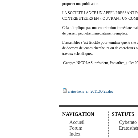
proposer une publication.
LA SOCIETE LANCE UN APPEL PRESSANT 
CONTRIBUTEURS EN « OUVRANT UN COMPT
Cela n’implique pas une contribution immédiate mais r
de passe il peut être immédiatement remplacé.
L’assemblée s’est félicitée pour terminer que le site
de doctorat de jeunes chercheurs ou de chercheurs c
travaux scientifiques.
Georges NICOLAS, président, Pontarlier, juillet 2
eratosthene_cr_2011.06.25.doc
NAVIGATION
STATUTS
Accueil
Cyberato
Forum
Eratosthè
Index