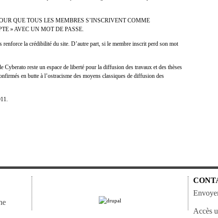
POUR QUE TOUS LES MEMBRES S’INSCRIVENT COMME
E » AVEC UN MOT DE PASSE.
enforce la crédibilité du site. D’autre part, si le membre inscrit perd son mot
 de Cyberato reste un espace de liberté pour la diffusion des travaux et des thèses
onfirmés en butte à l’ostracisme des moyens classiques de diffusion des
011.
CONT
Envoyer
ne
Accès ut