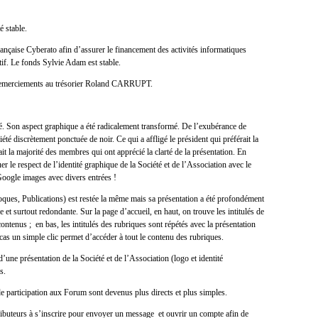
é stable.
ançaise Cyberato afin d’assurer le financement des activités informatiques
tif. Le fonds Sylvie Adam est stable.
remerciements au trésorier Roland CARRUPT.
. Son aspect graphique a été radicalement transformé. De l’exubérance de
té discrètement ponctuée de noir. Ce qui a affligé le président qui préférait la
it la majorité des membres qui ont apprécié la clarté de la présentation. En
 le respect de l’identité graphique de la Société et de l’Association avec le
oogle images avec divers entrées !
oques, Publications) est restée la même mais sa présentation a été profondément
 et surtout redondante. Sur la page d’accueil, en haut, on trouve les intitulés de
contenus ; en bas, les intitulés des rubriques sont répétés avec la présentation
cas un simple clic permet d’accéder à tout le contenu des rubriques.
une présentation de la Société et de l’Association (logo et identité
s.
e participation aux Forum sont devenus plus directs et plus simples.
tributeurs à s’inscrire pour envoyer un message et ouvrir un compte afin de