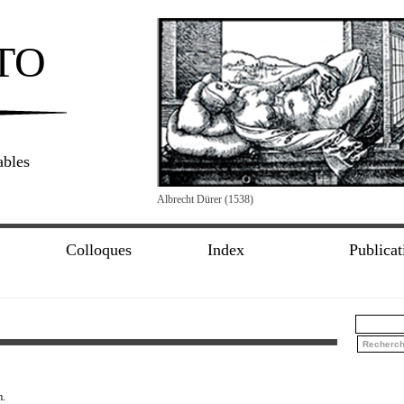
TO
ables
Albrecht Dürer (1538)
Colloques
Index
Publicat
m.