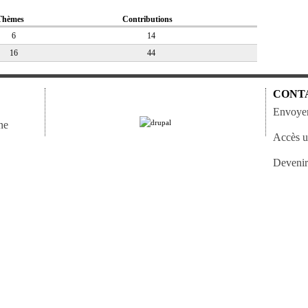
Thèmes
Contributions
6
14
16
44
CONT
Envoyer
ne
Accès ut
Devenir 