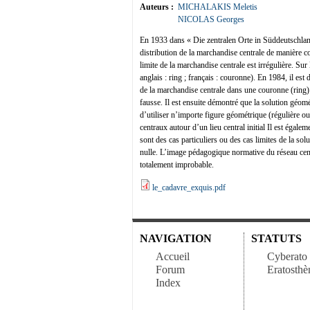
Auteurs :
MICHALAKIS Meletis
NICOLAS Georges
En 1933 dans « Die zentralen Orte in Süddeutschland
distribution de la marchandise centrale de manière co
limite de la marchandise centrale est irrégulière. Sur 
anglais : ring ; français : couronne). En 1984, il es
de la marchandise centrale dans une couronne (ring)
fausse. Il est ensuite démontré que la solution géomé
d’utiliser n’importe figure géométrique (régulière ou 
centraux autour d’un lieu central initial Il est égale
sont des cas particuliers ou des cas limites de la so
nulle. L’image pédagogique normative du réseau centr
totalement improbable.
le_cadavre_exquis.pdf
NAVIGATION
STATUTS
Accueil
Cyberato
Forum
Eratosthè
Index