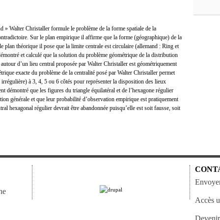
 » Walter Christaller formule le problème de la forme spatiale de la
ntradictoire. Sur le plan empirique il affirme que la forme (géographique) de la
le plan théorique il pose que la limite centrale est circulaire (allemand : Ring et
t démontré et calculé que la solution du problème géométrique de la distribution
 autour d’un lieu central proposée par Walter Christaller est géométriquement
trique exacte du problème de la centralité posé par Walter Christaller permet
irrégulière) à 3, 4, 5 ou 6 côtés pour représenter la disposition des lieux
ment démontré que les figures du triangle équilatéral et de l’hexagone régulier
lution générale et que leur probabilité d’observation empirique est pratiquement
al hexagonal régulier devrait être abandonnée puisqu’elle est soit fausse, soit
CONT
Envoyer
ne
Accès ut
Devenir 