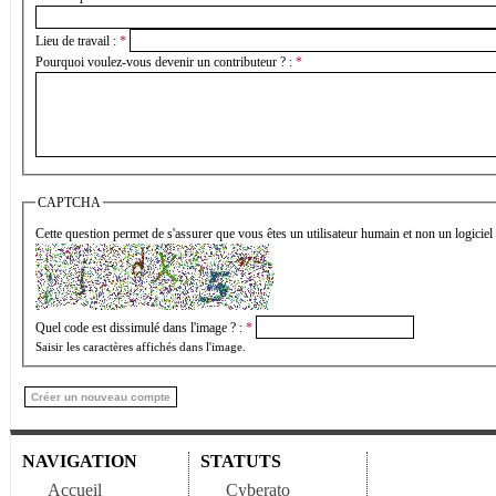
Lieu de travail :
*
Pourquoi voulez-vous devenir un contributeur ? :
*
CAPTCHA
Cette question permet de s'assurer que vous êtes un utilisateur humain et non un logiciel
Quel code est dissimulé dans l'image ? :
*
Saisir les caractères affichés dans l'image.
NAVIGATION
STATUTS
Accueil
Cyberato