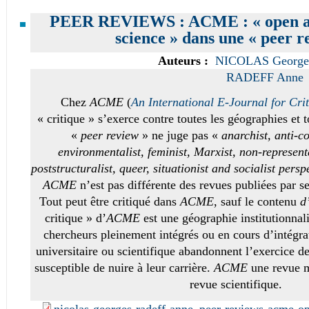
PEER REVIEWS : ACME : « open acc
science » dans une « peer r
Auteurs :
NICOLAS George
RADEFF Anne
Chez
ACME
(
An International E-Journal for Cri
« critique » s’exerce contre toutes les géographies et 
«
peer review
» ne juge pas «
anarchist, anti-co
environmentalist, feminist, Marxist, non-represent
poststructuralist, queer, situationist and socialist persp
ACME
n’est pas différente des revues publiées par s
Tout peut être critiqué dans
ACME
, sauf le contenu
d
critique » d’
ACME
est une géographie institutionnal
chercheurs pleinement intégrés ou en cours d’intégrat
universitaire ou scientifique abandonnent l’exercice de
susceptible de nuire à leur carrière.
ACME
une revue mi
revue scientifique.
nicolas-georges-radeff-anne_peer-reviews-acme-op