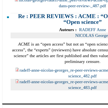
dans-peer-review-_487.pdf
Re : PEER REVIEWS : ACME : “Op
“Open science”
Auteurs :
RADEFF Anne
NICOLAS George
ACME
is an “open access” but not an “open scienc
access”, the “experts” (reviewers) have absolute cens
science” the articles are first published and then value
preliminary censure.
radeff-anne-nicolas-georges_re-peer-reviews-acm
science_482.pdf
radeff-anne-nicolas-georges_re-peer-reviews-acm
science_483.pdf