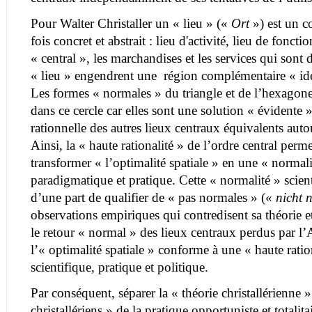
Pour Walter Christaller un « lieu » («
Ort
») est un 
fois concret et abstrait : lieu d'activité, lieu de fonctio
« central », les marchandises et les services qui sont 
« lieu » engendrent une région complémentaire « idé
Les formes « normales » du triangle et de l’hexagone 
dans ce cercle car elles sont une solution « évidente » 
rationnelle des autres lieux centraux équivalents autour
Ainsi, la « haute rationalité » de l’ordre central perme
transformer « l’optimalité spatiale » en une « normalit
paradigmatique et pratique. Cette « normalité » scient
d’une part de qualifier de « pas normales » («
nicht 
observations empiriques qui contredisent sa théorie et 
le retour « normal » des lieux centraux perdus par l
l’« optimalité spatiale » conforme à une « haute ration
scientifique, pratique et politique.
Par conséquent, séparer la « théorie christallérienne 
christallériens » de la pratique opportuniste et totalita