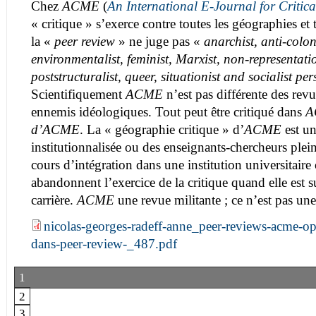
Chez
ACME
(
An International E-Journal for Critic
« critique » s’exerce contre toutes les géographies et
la «
peer review
» ne juge pas «
anarchist, anti-coloni
environmentalist, feminist, Marxist, non-representati
poststructuralist, queer, situationist and socialist per
Scientifiquement
ACME
n’est pas différente des revu
ennemis idéologiques. Tout peut être critiqué dans
A
d’ACME
. La « géographie critique » d’
ACME
est u
institutionnalisée ou des enseignants-chercheurs plei
cours d’intégration dans une institution universitaire 
abandonnent l’exercice de la critique quand elle est s
carrière.
ACME
une revue militante ; ce n’est pas une
nicolas-georges-radeff-anne_peer-reviews-acme-op
dans-peer-review-_487.pdf
1
2
3