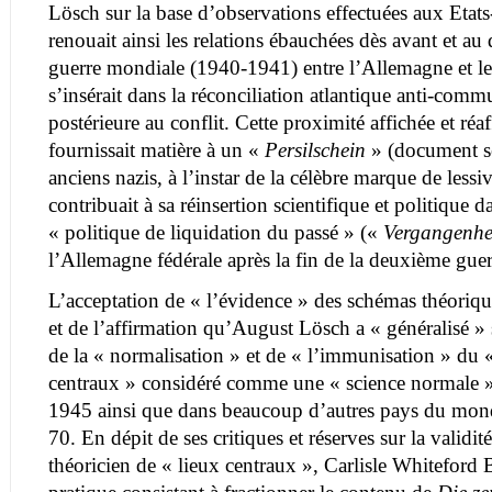
Lösch sur la base d’observations effectuées aux Etats
renouait ainsi les relations ébauchées dès avant et a
guerre mondiale (1940-1941) entre l’Allemagne et les
s’insérait dans la réconciliation atlantique anti-comm
postérieure au conflit. Cette proximité affichée et ré
fournissait matière à un «
Persilschein
» (document se
anciens nazis, à l’instar de la célèbre marque de lessi
contribuait à sa réinsertion scientifique et politique d
« politique de liquidation du passé » («
Vergangenhei
l’Allemagne fédérale après la fin de la deuxième gue
L’acceptation de « l’évidence » des schémas théorique
et de l’affirmation qu’August Lösch a « généralisé » s
de la « normalisation » et de « l’immunisation » du 
centraux » considéré comme une « science normale 
1945 ainsi que dans beaucoup d’autres pays du mond
70. En dépit de ses critiques et réserves sur la validit
théoricien de « lieux centraux », Carlisle Whiteford B