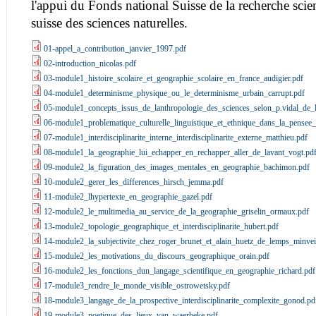
l'appui du Fonds national Suisse de la recherche scien
suisse des sciences naturelles.
01-appel_a_contribution_janvier_1997.pdf
02-introduction_nicolas.pdf
03-module1_histoire_scolaire_et_geographie_scolaire_en_france_audigier.pdf
04-module1_determinisme_physique_ou_le_determinisme_urbain_carrupt.pdf
05-module1_concepts_issus_de_lanthropologie_des_sciences_selon_p.vidal_de_l
06-module1_problematique_culturelle_linguistique_et_ethnique_dans_la_pensee_
07-module1_interdisciplinarite_interne_interdisciplinarite_externe_matthieu.pdf
08-module1_la_geographie_lui_echapper_en_rechapper_aller_de_lavant_vogt.pd
09-module2_la_figuration_des_images_mentales_en_geographie_bachimon.pdf
10-module2_gerer_les_differences_hirsch_jemma.pdf
11-module2_lhypertexte_en_geographie_gazel.pdf
12-module2_le_multimedia_au_service_de_la_geographie_griselin_ormaux.pdf
13-module2_topologie_geographique_et_interdisciplinarite_hubert.pdf
14-module2_la_subjectivite_chez_roger_brunet_et_alain_huetz_de_lemps_minveil
15-module2_les_motivations_du_discours_geographique_orain.pdf
16-module2_les_fonctions_dun_langage_scientifique_en_geographie_richard.pdf
17-module3_rendre_le_monde_visible_ostrowetsky.pdf
18-module3_langage_de_la_prospective_interdisciplinarite_complexite_gonod.pd
19-module3_poetique_des_lieux_van_waerbeke.pdf