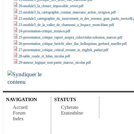
20-module3_la_cloture_impossible_seriot.pdf
21-module3_la_cartographie_comme_mauvaise_action_sivignon.pdf
22-module3_cartographie_du_mouvement_et_des_reseaux_gian_paolo_torricelli.
23-module3_de_la_vallee_de_chamouni_a_lespace_mont-blanc.pdf
24-presentation-critique_nozawa.pdf
25-presentation_critique_raport_asupra_colocviului-solomon_marcus.pdf
26-presentation_critique_bericht_uber_das_kolloquium_gerhard_mueller.pdf
27-presentation_critique_critical_resume_in_english_parker.pdf
28-table_ronde_et_bilan_nicolas.pdf
29-annexe_logique_tout-partie_marcus_nicolas.pdf
NAVIGATION
STATUTS
Accueil
Cyberato
Forum
Eratosthène
Index