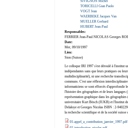
SIVIGNON Michel
TORICELLI Gian Paolo
VOGT Jean
WAERBEKE Jacques Van
MUELLER Gerhard
HUBERT Jean-Paul
Responsables:
FERRIER Jean-Paul NICOLAS Georges ROBIC
Date:
Mer, 09/10/1997
Lieu:
Sion (Suisse)
Le colloque IRI 1997 s'est déroulé à l'institut u
indépendantes sans que leurs pratiques ou leurs
multidisciplinarité), ni une recherche transdisc
communs. C'est une réflexion interdisciplinaire 
informaticiens se sont efforcés d'approfondir le
l'histoire des géographies et de leurs langages 
représentation graphique dans les géographies 
universitaire Kurt Bösch (IUKB) et l'Institut d
Delaloye et Georges Nicolas ISBN : 2-940229-
la recherche scientifique et de la société suisse 
01-appel_a_contribution_janvier_1997.pdf
02-introduction_nicolas.pdf