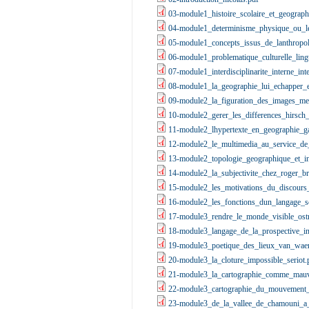
03-module1_histoire_scolaire_et_geographi
04-module1_determinisme_physique_ou_le
05-module1_concepts_issus_de_lanthropol
06-module1_problematique_culturelle_ling
07-module1_interdisciplinarite_interne_inte
08-module1_la_geographie_lui_echapper_e
09-module2_la_figuration_des_images_me
10-module2_gerer_les_differences_hirsch
11-module2_lhypertexte_en_geographie_ga
12-module2_le_multimedia_au_service_de_
13-module2_topologie_geographique_et_inte
14-module2_la_subjectivite_chez_roger_br
15-module2_les_motivations_du_discours
16-module2_les_fonctions_dun_langage_sc
17-module3_rendre_le_monde_visible_ost
18-module3_langage_de_la_prospective_int
19-module3_poetique_des_lieux_van_wae
20-module3_la_cloture_impossible_seriot.
21-module3_la_cartographie_comme_mauva
22-module3_cartographie_du_mouvement_et
23-module3_de_la_vallee_de_chamouni_a_