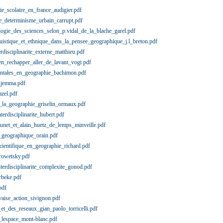
e_scolaire_en_france_audigier.pdf
_determinisme_urbain_carrupt.pdf
ogie_des_sciences_selon_p.vidal_de_la_blache_garel.pdf
uistique_et_ethnique_dans_la_pensee_geographique_j.l_breton.pdf
rdisciplinarite_externe_matthieu.pdf
n_rechapper_aller_de_lavant_vogt.pdf
ntales_en_geographie_bachimon.pdf
_jemma.pdf
zel.pdf
la_geographie_griselin_ormaux.pdf
rdisciplinarite_hubert.pdf
unet_et_alain_huetz_de_lemps_minveille.pdf
_geographique_orain.pdf
ientifique_en_geographie_richard.pdf
rowetsky.pdf
erdisciplinarite_complexite_gonod.pdf
rbeke.pdf
pdf
ise_action_sivignon.pdf
_des_reseaux_gian_paolo_torricelli.pdf
lespace_mont-blanc.pdf