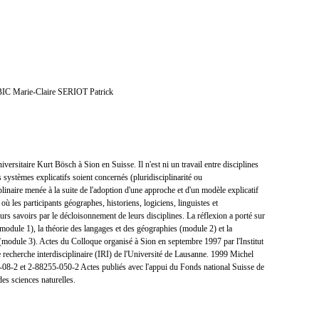
 Marie-Claire SERIOT Patrick
niversitaire Kurt Bösch à Sion en Suisse. Il n'est ni un travail entre disciplines
 systèmes explicatifs soient concernés (pluridisciplinarité ou
iplinaire menée à la suite de l'adoption d'une approche et d'un modèle explicatif
où les participants géographes, historiens, logiciens, linguistes et
urs savoirs par le décloisonnement de leurs disciplines. La réflexion a porté sur
(module 1), la théorie des langages et des géographies (module 2) et la
(module 3). Actes du Colloque organisé à Sion en septembre 1997 par l'Institut
e recherche interdisciplinaire (IRI) de l'Université de Lausanne. 1999 Michel
08-2 et 2-88255-050-2 Actes publiés avec l'appui du Fonds national Suisse de
des sciences naturelles.