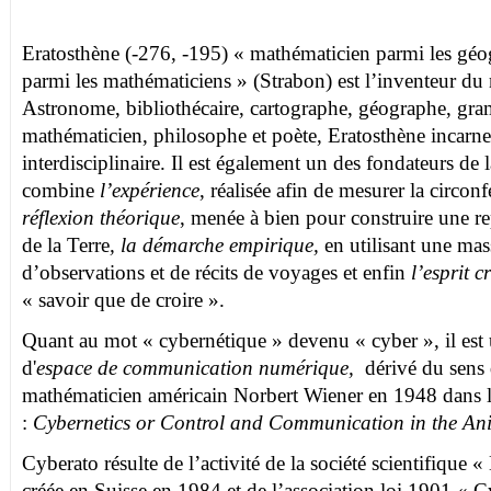
Eratosthène (-276, -195) « mathématicien parmi les gé
parmi les mathématiciens » (Strabon) est l’inventeur du
Astronome, bibliothécaire, cartographe, géographe, gram
mathématicien, philosophe et poète, Eratosthène incarne
interdisciplinaire. Il est également un des fondateurs de
combine
l’expérience
,
réalisée afin de mesurer la circon
réflexion théorique
, menée à bien pour construire une re
de la Terre
, la démarche empirique,
en utilisant une ma
d’observations et de récits de voyages et enfin
l’esprit c
« savoir que de croire ».
Quant au mot « cybernétique » devenu « cyber », il est ut
d'
espace de communication numérique,
dérivé du sens 
mathématicien américain Norbert Wiener en 1948 dans l
:
Cybernetics or Control and Communication in the An
Cyberato résulte de l’activité de la société scientifique 
créée en Suisse en 1984 et de l’association loi 1901 « 