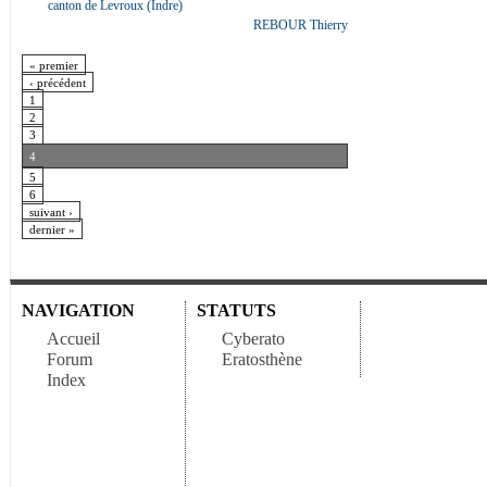
canton de Levroux (Indre)
REBOUR Thierry
« premier
‹ précédent
1
2
3
4
5
6
suivant ›
dernier »
NAVIGATION
STATUTS
Accueil
Cyberato
Forum
Eratosthène
Index